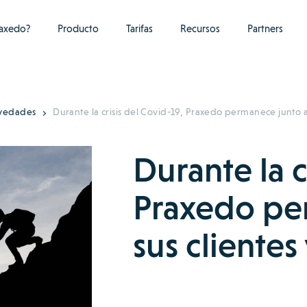
raxedo?
Producto
Tarifas
Recursos
Partners
ovedades
Durante la crisis del Covid-19, Praxedo permanece junto a 
Durante la c
Praxedo pe
sus clientes