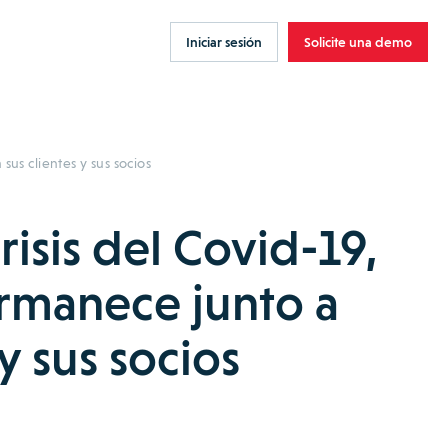
Iniciar sesión
Solicite una demo
sus clientes y sus socios
risis del Covid-19,
rmanece junto a
 y sus socios