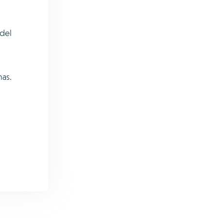
del
mas.