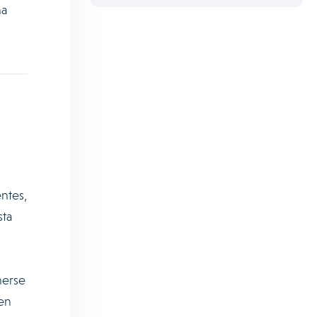
na
ntes,
sta
nerse
 en