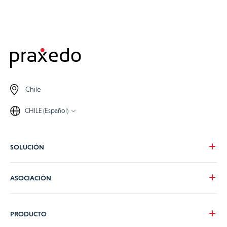
Chile
CHILE (Español)
SOLUCIÓN
Nuestra visión
ASOCIACIÓN
Para tus necesidades
Para tu industria
Conviértete en partner de Praxedo
PRODUCTO
Tarifas