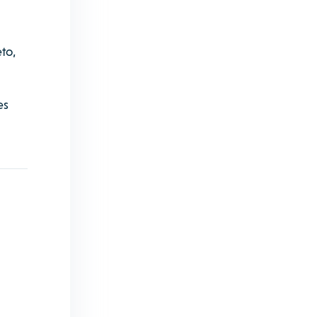
to,
es