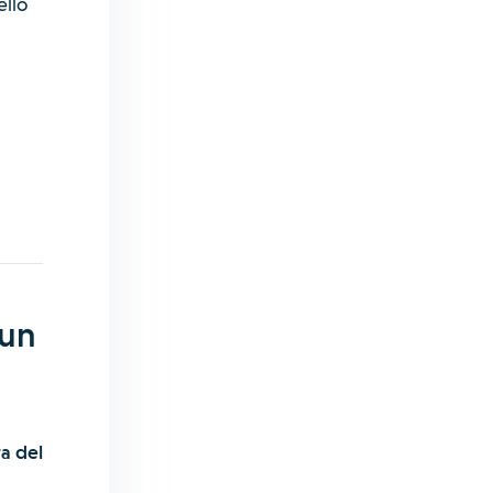
ello
 un
ta del