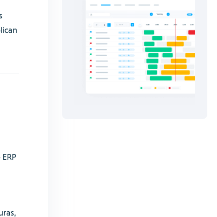
s
lican
e ERP
uras,