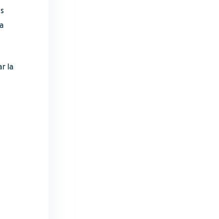
s
a
r la