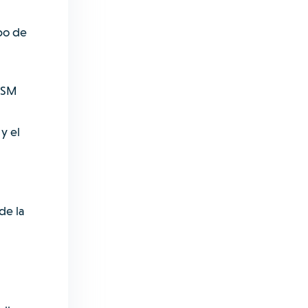
po de
 FSM
y el
de la