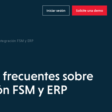
Iniciar sesión
Solicite una demo
integración FSM y ERP
 frecuentes sobre
ión FSM y ERP