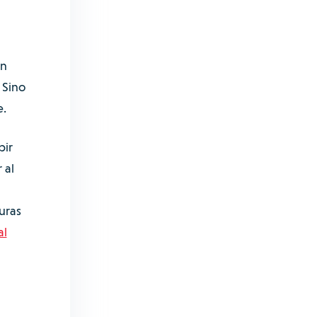
un
 Sino
e.
bir
 al
uras
al