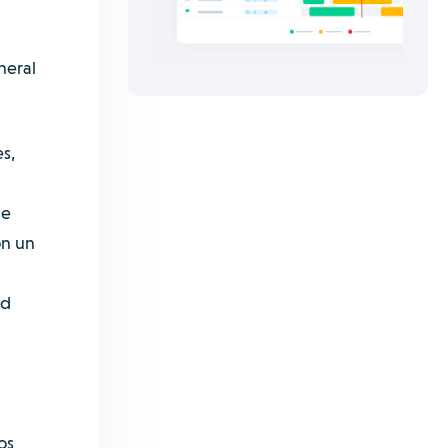
neral
es,
a
se
on un
ad
os