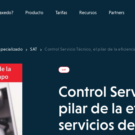
raxedo?
Producto
Tarifas
Recursos
Partners
specializado
SAT
Control Servicio Técnico, el pilar de la eficien
SAT
Control Serv
pilar de la 
servicios d