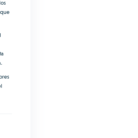
los
 que
l
ta
.
ores
l