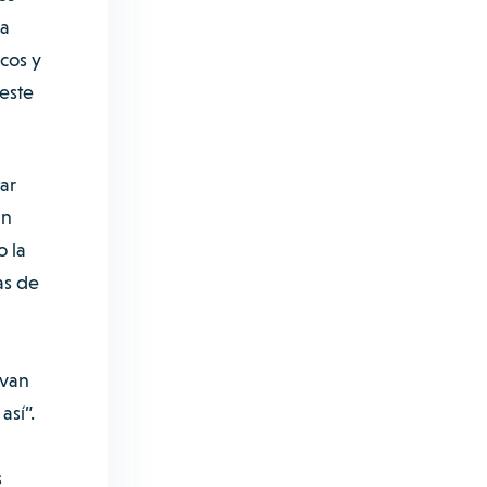
la
cos y
este
ar
un
 la
as de
evan
sí”.
s