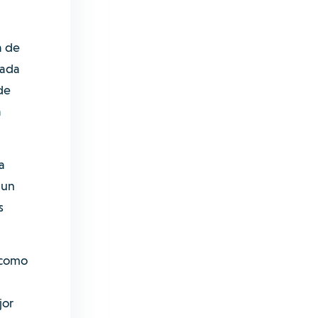
a de
tada
de
a
a
 un
s
s como
jor