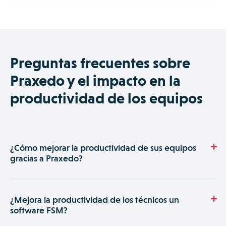
Preguntas frecuentes sobre
Praxedo y el impacto en la
productividad de los equipos
¿Cómo mejorar la productividad de sus equipos
gracias a Praxedo?
Praxedo es una verdadera contribución para aumentar el
rendimiento de su negocio. La solución mejora la
¿Mejora la productividad de los técnicos un
productividad de forma significativa. Se mide en la
software FSM?
planificación, sobre el terreno, gracias a una mayor eficacia