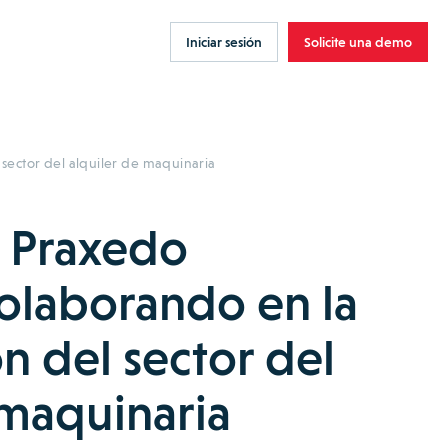
Iniciar sesión
Solicite una demo
sector del alquiler de maquinaria
 Praxedo
olaborando en la
ón del sector del
 maquinaria