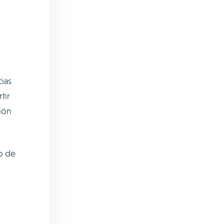
ias
tir
ión
o de