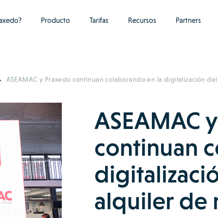
raxedo?
Producto
Tarifas
Recursos
Partners
ASEAMAC y Praxedo continuan colaborando en la digitalización del 
ASEAMAC y
continuan c
digitalizaci
alquiler de