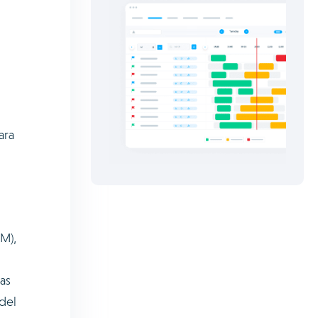
ara
M),
as
 del