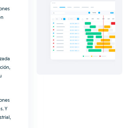
iones
en
izada
ción,
u
iones
s. Y
trial,