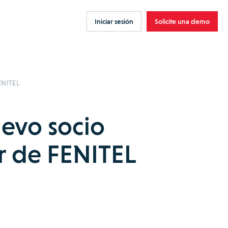
Iniciar sesión
Solicite una demo
ENITEL
evo socio
r de FENITEL