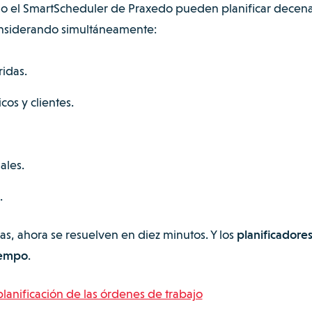
mo el SmartScheduler de Praxedo pueden planificar decen
onsiderando simultáneamente:
idas.
os y clientes.
ales.
.
s, ahora se resuelven en diez minutos. Y los
planificadore
iempo
.
planificación de las órdenes de trabajo