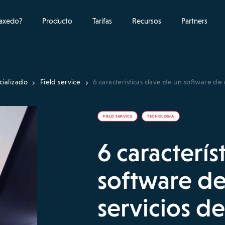
raxedo?
Producto
Tarifas
Recursos
Partners
cializado
Field service
6 características clave de un software d
FIELD SERVICE
TECNOLOGÍA
6 caracterís
software de
servicios d