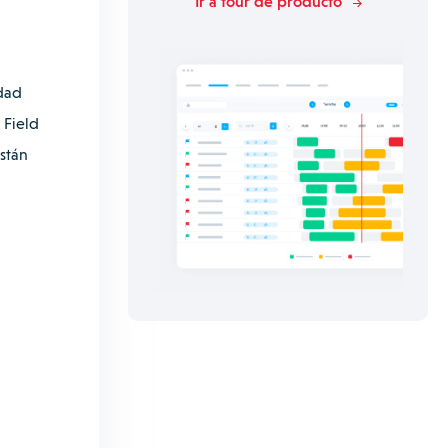
Ir a tour de producto
idad
 Field
stán