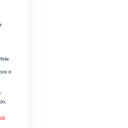
s
ítida
pos o
e
ón.
cos