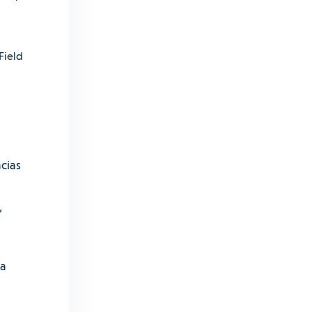
Field
cias
,
ha