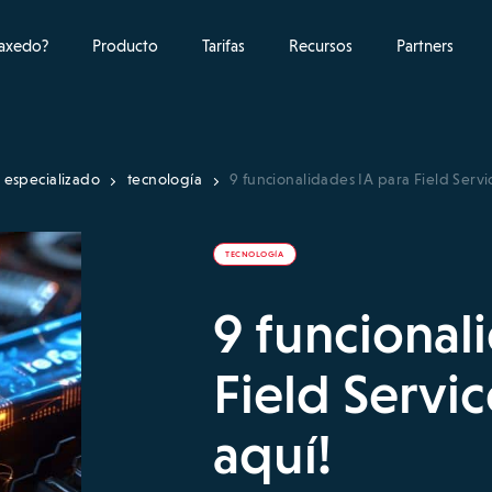
raxedo?
Producto
Tarifas
Recursos
Partners
 especializado
tecnología
9 funcionalidades IA para Field Servic
TECNOLOGÍA
9 funcional
Field Servic
aquí!