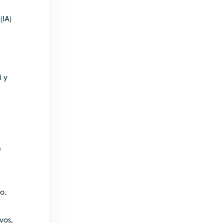
(IA)
í y
e
o.
vos,