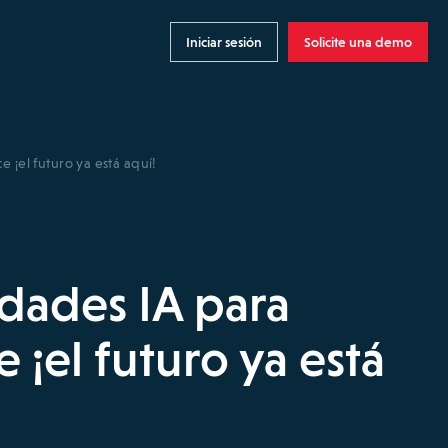
Iniciar sesión
Solicite una demo
e ¡el futuro ya está aquí!
idades IA para
e ¡el futuro ya está