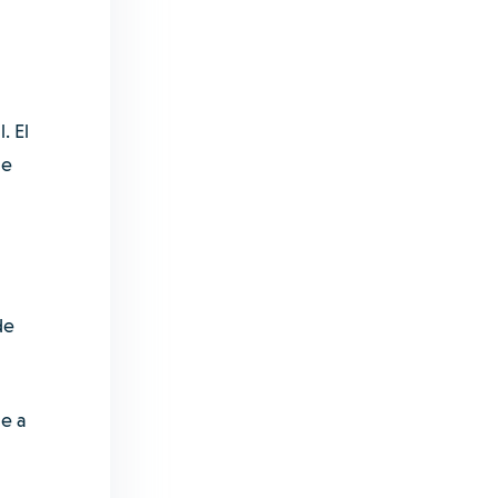
. El
de
de
ne a