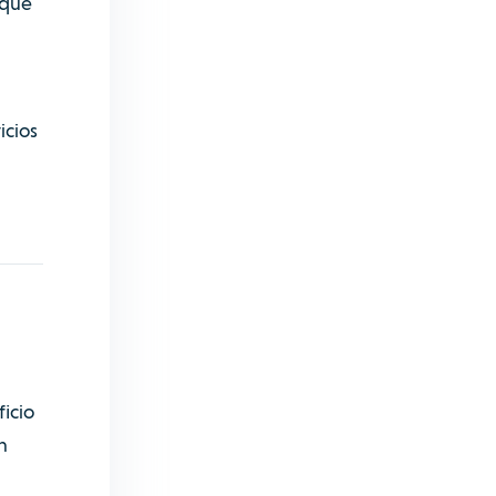
 que
icios
icio
n