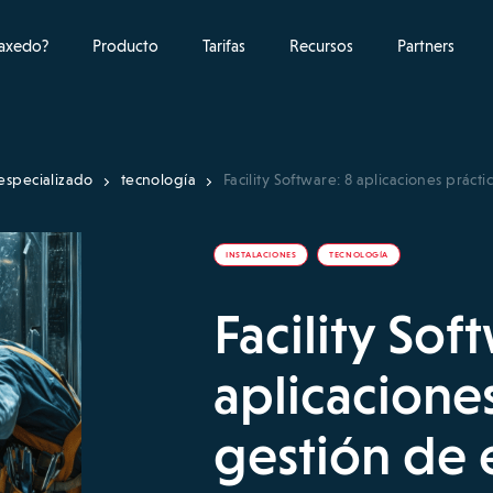
raxedo?
Producto
Tarifas
Recursos
Partners
especializado
tecnología
Facility Software: 8 aplicaciones prácti
INSTALACIONES
TECNOLOGÍA
Facility Sof
aplicacione
gestión de e