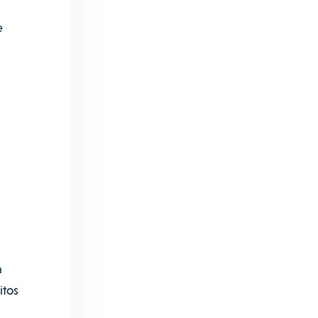
e
n
itos