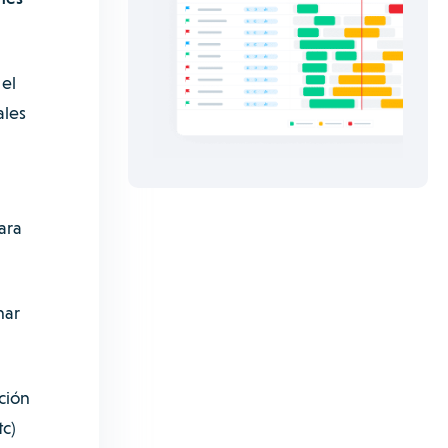
el
ales
ara
nar
ción
tc)