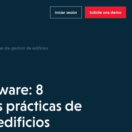
Iniciar sesión
Solicite una demo
cas de gestión de edificios
tware: 8
s prácticas de
dificios