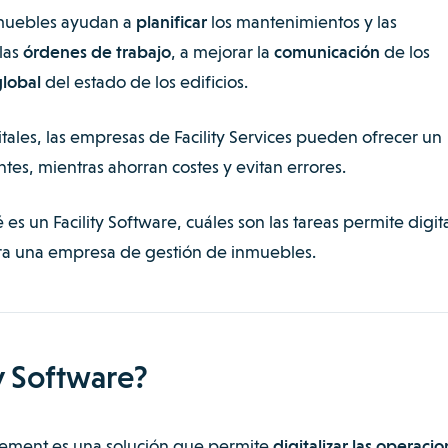
nmuebles ayudan a
planificar
los mantenimientos y las
las
órdenes de trabajo
, a mejorar la
comunicación
de los
global
del estado de los edificios.
itales, las empresas de Facility Services pueden ofrecer un
entes, mientras ahorran costes y evitan errores.
s un Facility Software, cuáles son las tareas permite digita
ara una empresa de gestión de inmuebles.
y Software?
gement es una solución que permite
digitalizar las operaci