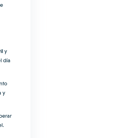
de
il
y
l día
nto
a y
perar
l.