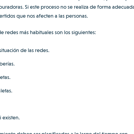
puradoras. Si este proceso no se realiza de forma adecuada
ertidos que nos afecten a las personas.
e redes más habituales son los siguientes:
situación de las redes.
berías.
etas.
letas.
 existen.
miento deben ser planificados a lo largo del tiempo con