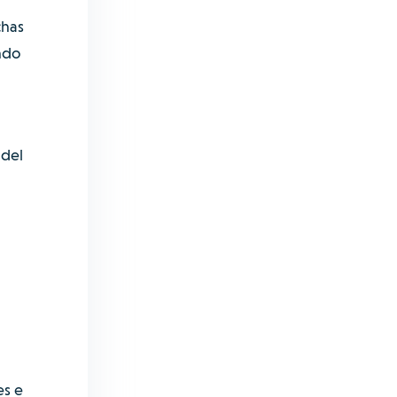
chas
ndo
 del
es e