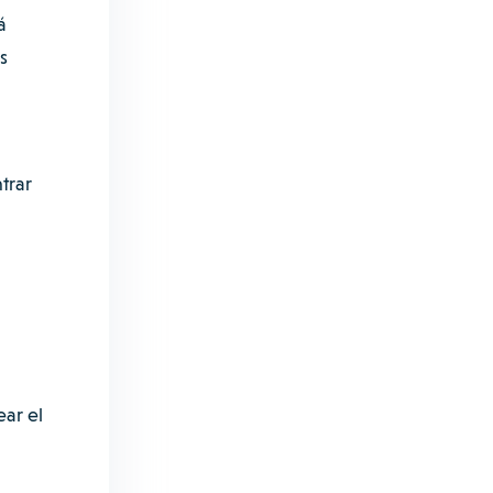
á
s
trar
ar el