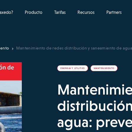
raxedo?
Producto
Tarifas
Recursos
Partners
iento
Mantenimiento de redes distribución y saneamiento de agua
ENERGIA Y UTILITIES
MANTENIMIENTO
Mantenimie
distribució
agua: preve