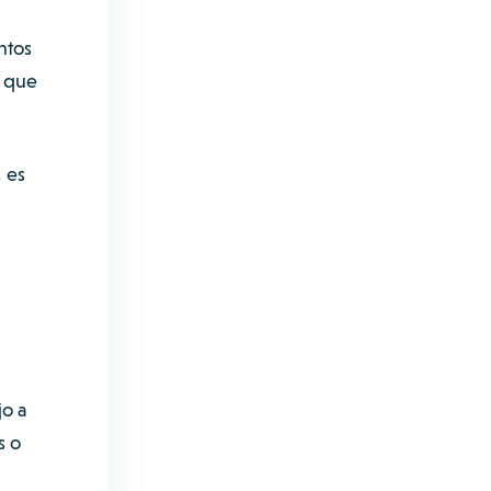
ntos
o que
 es
jo a
s o