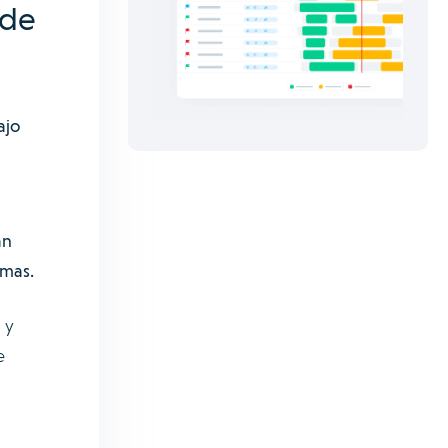
 de
ajo
an
emas.
 y
e