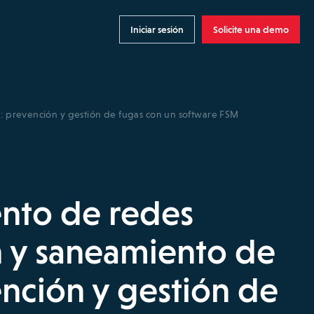
Iniciar sesión
Solicite una demo
: prevención y gestión de fugas con un software FSM
nto de redes
n y saneamiento de
nción y gestión de