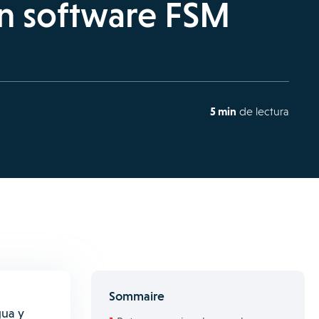
n software FSM
5 min
de lectura
Sommaire
gua y