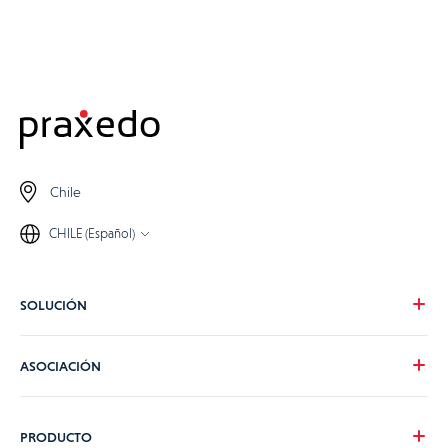
Chile
CHILE (Español)
SOLUCIÓN
Nuestra visión
ASOCIACIÓN
Para tus necesidades
Para tu industria
Conviértete en partner de Praxedo
PRODUCTO
Tarifas