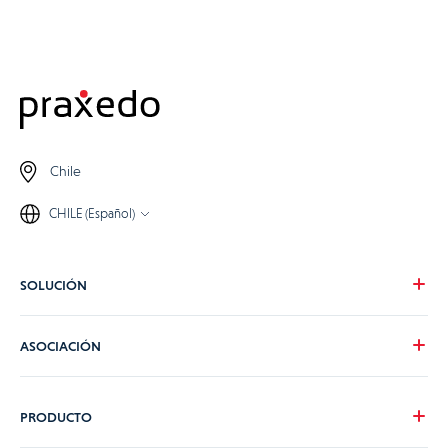
Chile
CHILE (Español)
SOLUCIÓN
Nuestra visión
ASOCIACIÓN
Para tus necesidades
Para tu industria
Conviértete en partner de Praxedo
PRODUCTO
Tarifas