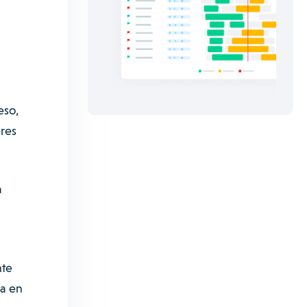
eso,
eres
a
nte
a en