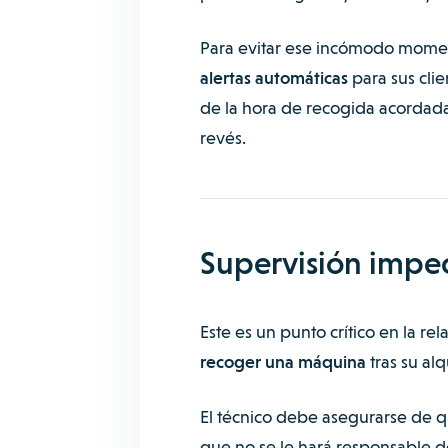
Para evitar ese incómodo mome
alertas automáticas
para sus cli
de la hora de recogida acordada.
revés.
Supervisión impec
Este es un punto crítico en la re
recoger una máquina
tras su al
El técnico debe asegurarse de qu
que no se le hará responsable de