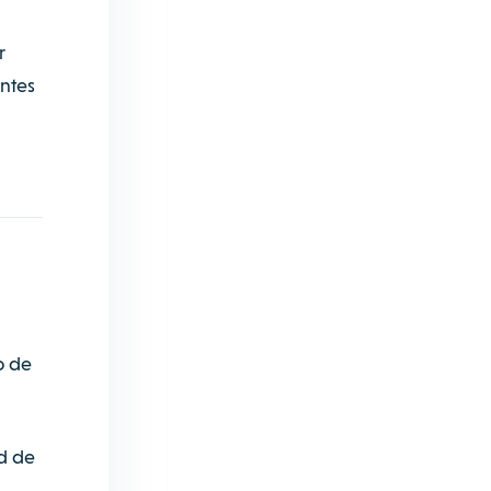
r
antes
o de
ad de
.