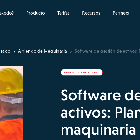
raxedo?
Producto
Tarifas
Recursos
Partners
izado
Arriendo de Maquinaria
Software de gestión de activos: P
ARRIENDO DE MAQUINARIA
Software de
activos: Plan
maquinaria