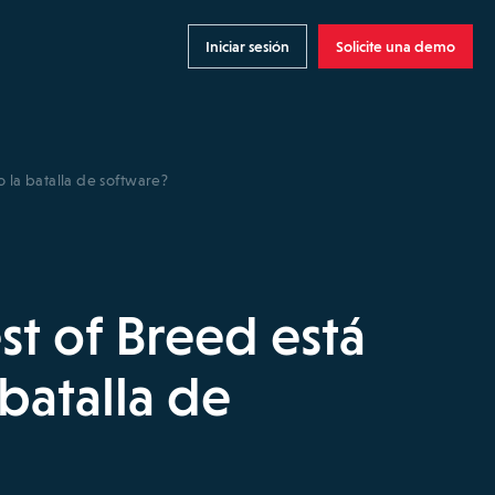
Iniciar sesión
Solicite una demo
 la batalla de software?
st of Breed está
batalla de