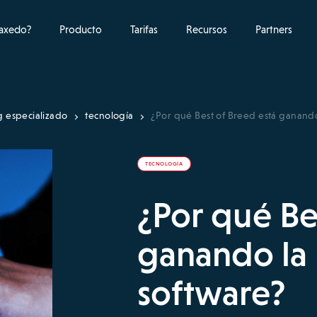
raxedo?
Producto
Tarifas
Recursos
Partners
g especializado
tecnología
¿Por qué Best of Breed está ganando
TECNOLOGÍA
¿Por qué Be
ganando la 
software?