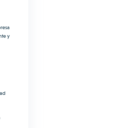
presa
nte y
dad
a