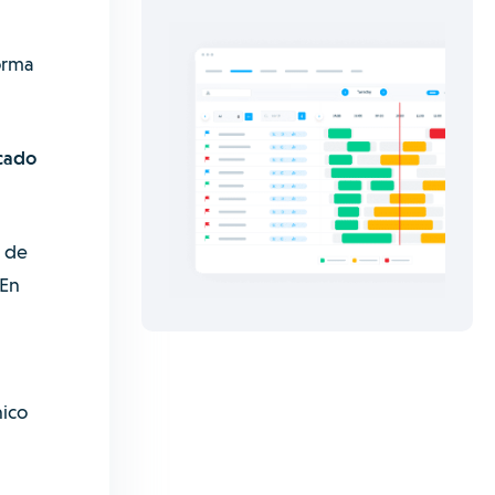
orma
rcado
o de
 En
nico