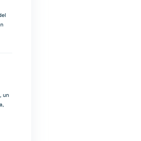
del
en
, un
a,