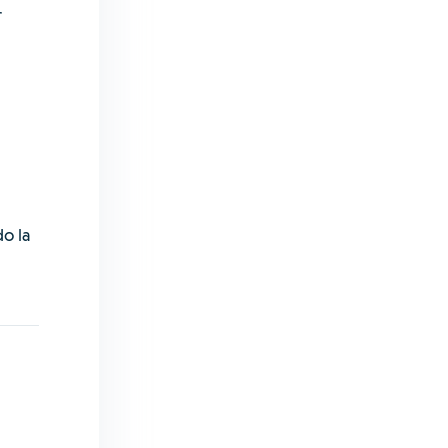
r
o la