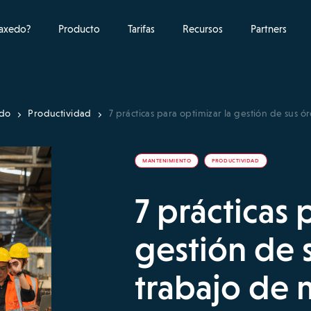
raxedo?
Producto
Tarifas
Recursos
Partners
ado
Productividad
7 prácticas para optimizar la gestión de sus
MANTENIMIENTO
PRODUCTIVIDAD
7 prácticas 
gestión de 
trabajo de