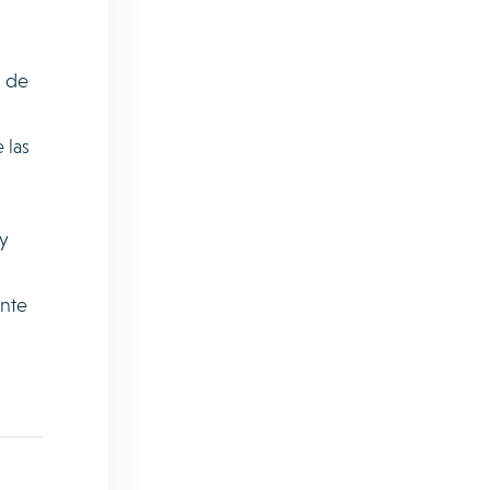
n de
 las
 y
ente