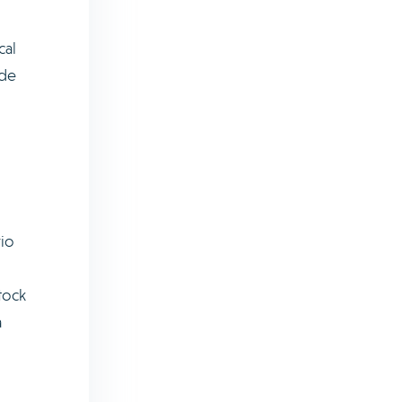
cal
 de
io
tock
a