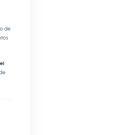
to de
ntos
el
 de
s