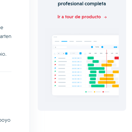
profesional completa
Ir a tour de producto
de
arten
io.
apoyo