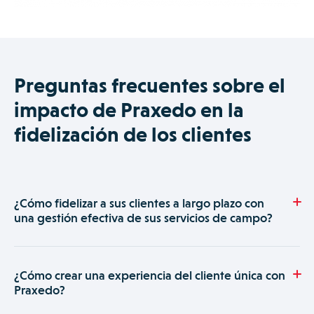
Preguntas frecuentes sobre el
impacto de Praxedo en la
fidelización de los clientes
¿Cómo fidelizar a sus clientes a largo plazo con
una gestión efectiva de sus servicios de campo?
Fidelizar a sus clientes es una palanca fundamental para
perpetuar y desarrollar la actividad de su empresa de
¿Cómo crear una experiencia del cliente única con
servicios. Un software de gestión de servicios de campo
Praxedo?
mejora considerablemente la calidad del servicio prestado y