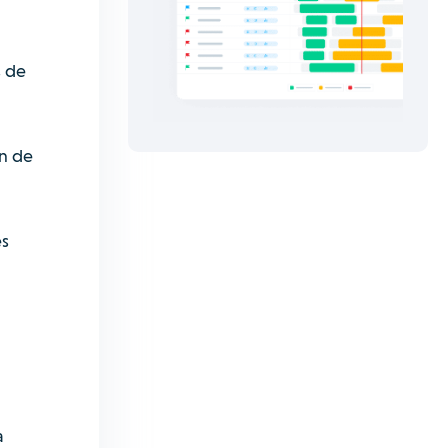
s de
ón de
es
a