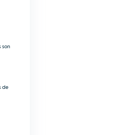
s son
s de