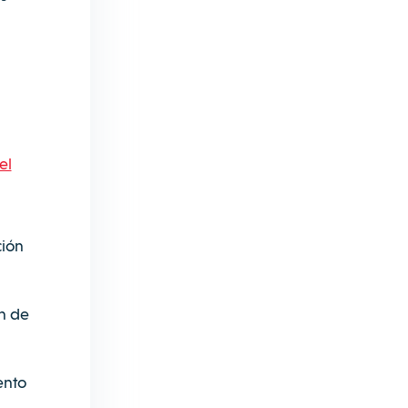
el
ción
ón de
ento