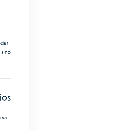
odas
 sino
ios
o va