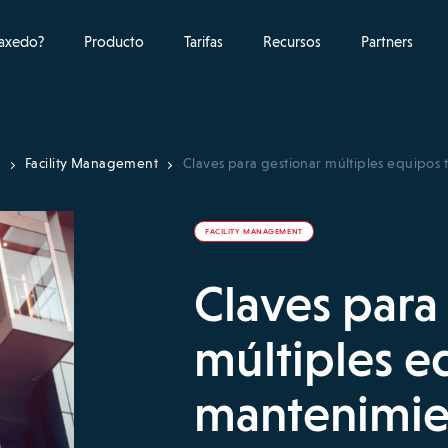
raxedo?
Producto
Tarifas
Recursos
Partners
o
Facility Management
Claves para gestionar múltiples equipos 
FACILITY MANAGEMENT
Claves para
múltiples e
mantenimien