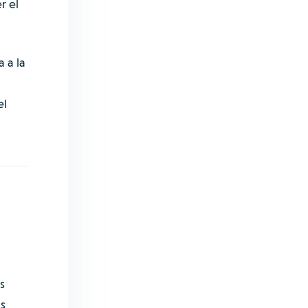
r el
 a la
el
s
s