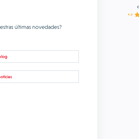
C
4,6
uestras últimas novedades?
blog
oticias