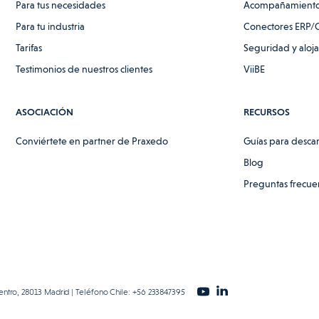
Para tus necesidades
Acompañamiento
Para tu industria
Conectores ERP/
Tarifas
Seguridad y aloj
Testimonios de nuestros clientes
ViiBE
ASOCIACIÓN
RECURSOS
Conviértete en partner de Praxedo
Guías para desca
Blog
Preguntas frecue
entro, 28013 Madrid | Teléfono Chile: +56 233847395