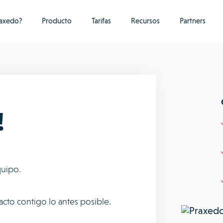
raxedo?
Producto
Tarifas
Recursos
Partners
!
quipo.
cto contigo lo antes posible.