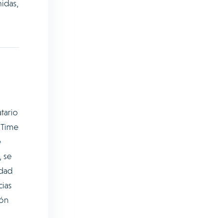
idas,
tario
t Time
e
, se
idad
cias
ión