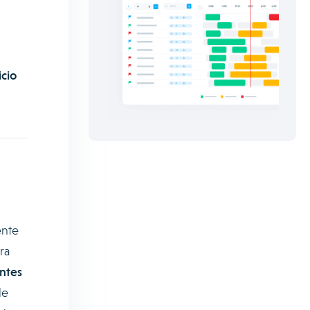
icio
ente
ra
ntes
le