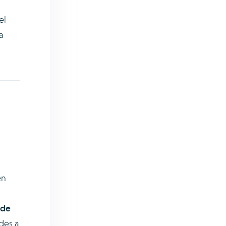
el
a
en
 de
des a