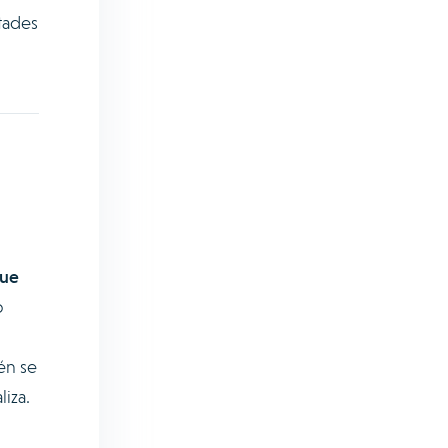
tades
que
o
én se
liza.