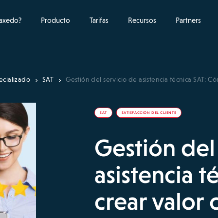
raxedo?
Producto
Tarifas
Recursos
Partners
ecializado
SAT
Gestión del servicio de asistencia técnica SAT: Có
SAT
SATISFACCIÓN DEL CLIENTE
Gestión del
asistencia 
crear valor 