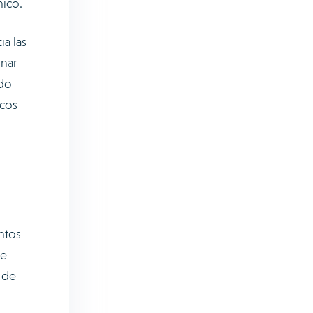
nico.
ia las
gnar
ndo
icos
ntos
de
 de