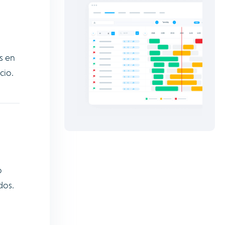
s en
cio.
o
ados.