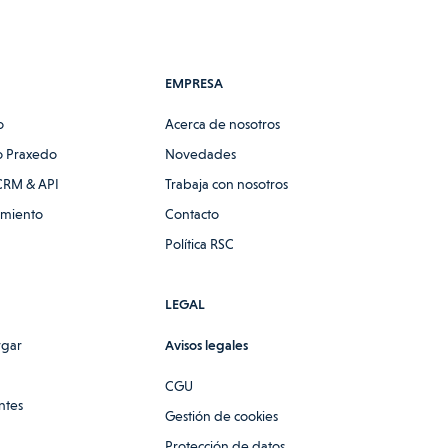
EMPRESA
o
Acerca de nosotros
 Praxedo
Novedades
CRM & API
Trabaja con nosotros
amiento
Contacto
Política RSC
LEGAL
rgar
Avisos legales
CGU
ntes
Gestión de cookies
Protección de datos