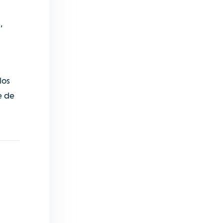
,
los
e de