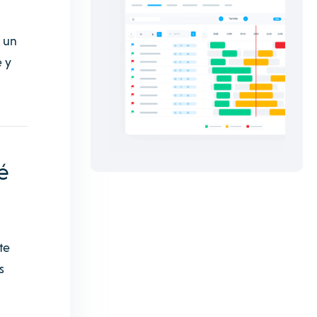
 un
 y
é
te
s