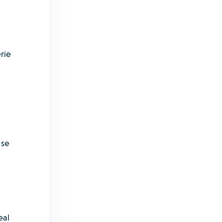
rie
 se
eal