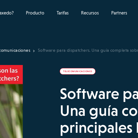
raxedo?
Producto
Tarifas
Recursos
Partners
comunicaciones
Software para dispatchers. Una guía completa sobr
TELECOMUNICACIONES
Software pa
Una guía co
principales