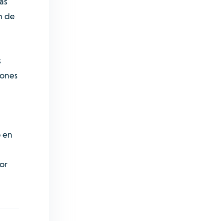
as
n de
s
iones
o en
or