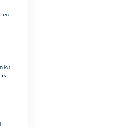
ieren
n los
sa y
l