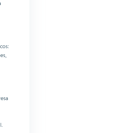
a
cos:
es,
resa
l.