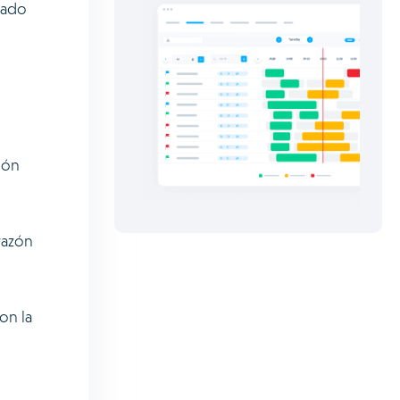
rado
ión
razón
on la