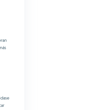
eran
 más
idase
car