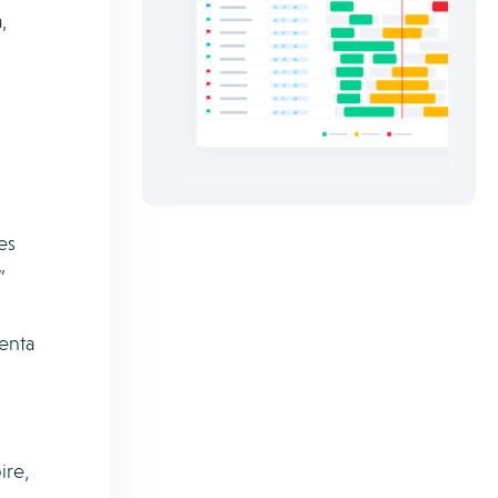
,
es
”
enta
ire,