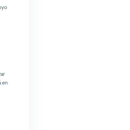
poyo
zar
á en