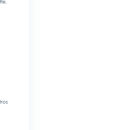
te.
tros