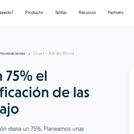
raxedo?
Producto
Tarifas
Recursos
Partners
municaciones
Circet – Adrien Blond
n 75% el
icación de las
ajo
ón diaria un 75%. Planeamos unas