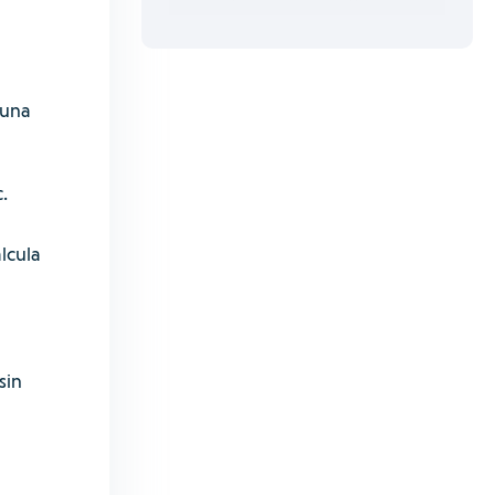
 una
.
lcula
sin