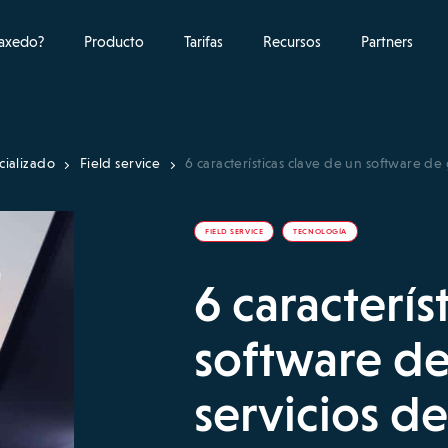
raxedo?
Producto
Tarifas
Recursos
Partners
cializado
Field service
6 características clave de un software d
FIELD SERVICE
TECNOLOGÍA
6 caracterís
software de
servicios d