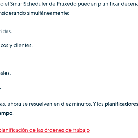
mo el SmartScheduler de Praxedo pueden planificar decen
onsiderando simultáneamente:
idas.
os y clientes.
ales.
.
s, ahora se resuelven en diez minutos. Y los
planificadore
iempo
.
planificación de las órdenes de trabajo