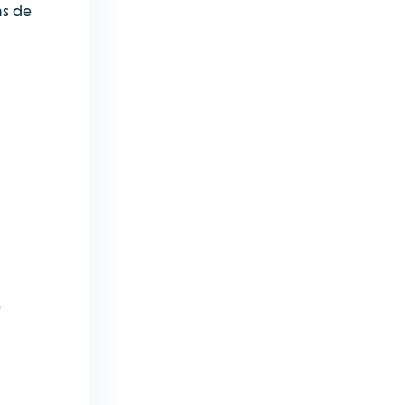
as de
s