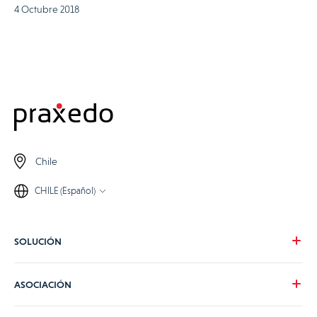
4 Octubre 2018
Chile
CHILE (Español)
SOLUCIÓN
Nuestra visión
ASOCIACIÓN
Para tus necesidades
Para tu industria
Conviértete en partner de Praxedo