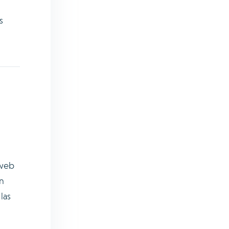
s
 web
an
las