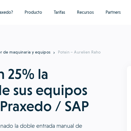
raxedo?
Producto
Tarifas
Recursos
Partners
er de maquinaria y equipos
Potain – Aurelien Raho
n 25% la
e sus equipos
 Praxedo / SAP
inado la doble entrada manual de