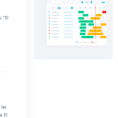
. “El
 las
. El