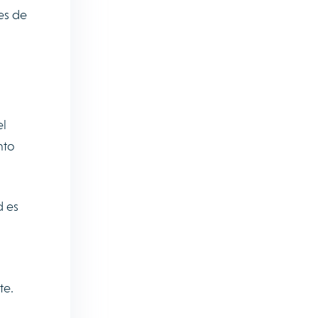
nes de
el
nto
d es
nte.